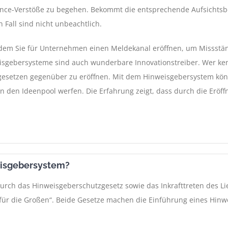
liance-Verstöße zu begehen. Bekommt die entsprechende Aufsichts
 Fall sind nicht unbeachtlich.
dem Sie für Unternehmen einen Meldekanal eröffnen, um Missstän
sgebersysteme sind auch wunderbare Innovationstreiber. Wer kennt
rgesetzen gegenüber zu eröffnen. Mit dem Hinweisgebersystem kön
 in den Ideenpool werfen. Die Erfahrung zeigt, dass durch die Er
eisgebersystem?
rch das Hinweisgeberschutzgesetz sowie das Inkrafttreten des Lie
ür die Großen“. Beide Gesetze machen die Einführung eines Hinwe