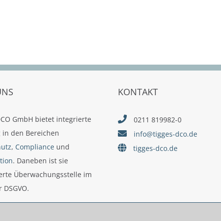
UNS
KONTAKT
CO GmbH bietet integrierte
0211 819982-0
 in den Bereichen
info@tigges-dco.de
hutz
,
Compliance
und
tigges-dco.de
tion
. Daneben ist sie
ierte Überwachungsstelle im
r DSGVO.